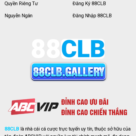
Quyền Riêng Tư
Đăng Ký 88CLB
Nguyễn Ngân
Đăng Nhập 88CLB
88CLB
là nhà cái cá cược trực tuyến uy tín, thuộc sở hữu của