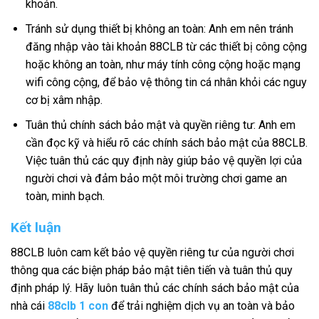
khoản.
Tránh sử dụng thiết bị không an toàn: Anh em nên tránh
đăng nhập vào tài khoản 88CLB từ các thiết bị công cộng
hoặc không an toàn, như máy tính công cộng hoặc mạng
wifi công cộng, để bảo vệ thông tin cá nhân khỏi các nguy
cơ bị xâm nhập.
Tuân thủ chính sách bảo mật và quyền riêng tư: Anh em
cần đọc kỹ và hiểu rõ các chính sách bảo mật của 88CLB.
Việc tuân thủ các quy định này giúp bảo vệ quyền lợi của
người chơi và đảm bảo một môi trường chơi game an
toàn, minh bạch.
Kết luận
88CLB luôn cam kết bảo vệ quyền riêng tư của người chơi
thông qua các biện pháp bảo mật tiên tiến và tuân thủ quy
định pháp lý. Hãy luôn tuân thủ các chính sách bảo mật của
nhà cái
88clb 1 con
để trải nghiệm dịch vụ an toàn và bảo