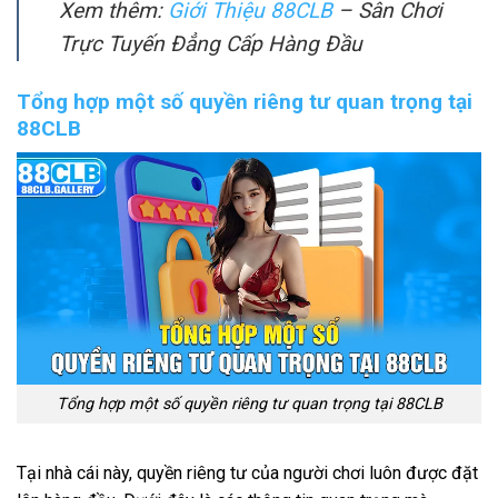
Xem thêm:
Giới Thiệu 88CLB
– Sân Chơi
Trực Tuyến Đẳng Cấp Hàng Đầu
Tổng hợp một số quyền riêng tư quan trọng tại
88CLB
Tổng hợp một số quyền riêng tư quan trọng tại 88CLB
Tại nhà cái này, quyền riêng tư của người chơi luôn được đặt