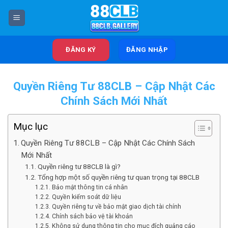
Chuyển
đến
nội
dung
ĐĂNG KÝ
ĐĂNG NHẬP
Quyền Riêng Tư 88CLB – Cập Nhật Các
Chính Sách Mới Nhất
Mục lục
Quyền Riêng Tư 88CLB – Cập Nhật Các Chính Sách
Mới Nhất
Quyền riêng tư 88CLB là gì?
Tổng hợp một số quyền riêng tư quan trọng tại 88CLB
Bảo mật thông tin cá nhân
Quyền kiểm soát dữ liệu
Quyền riêng tư về bảo mật giao dịch tài chính
Chính sách bảo vệ tài khoản
Không sử dụng thông tin cho mục đích quảng cáo