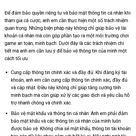
Để đảm bảo quyền riêng tư và bảo mật thông tin cá nhân khi
tham gia cá cược, anh em cần thực hiện một số trách nhiệm
quan trọng. Những biện pháp này không chỉ giúp bảo vệ tài
khoản cá nhân mà còn góp phần tạo ra một môi trường chơi
game an toàn, minh bạch. Dưới đây là các trách nhiệm chi
tiết mà anh em cần lưu ý để bảo vệ thông tin của mình một
cách tối ưu.
Cung cấp thông tin chính xác và đầy đủ: Khi đăng ký tài
khoản, anh em cần cung cấp thông tin chính xác, đầy đủ
và cập nhật. Điều này không chỉ giúp tăng cường tính
minh bạch mà còn giúp xử lý các giao dịch và yêu cầu hỗ
trợ nhanh chóng và chính xác.
Bảo vệ mật khẩu và thông tin cá nhân: Anh em phải đảm
bảo mật khẩu và các thông tin cá nhân của mình luôn
được bảo vệ. Không chia sẻ mật khẩu, thông tin tài khoản