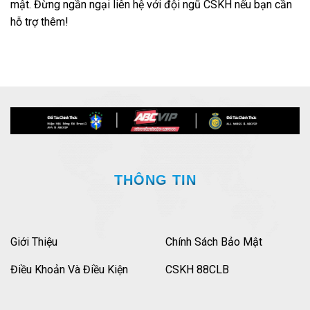
mật. Đừng ngần ngại liên hệ với đội ngũ CSKH nếu bạn cần
hỗ trợ thêm!
THÔNG TIN
Giới Thiệu
Chính Sách Bảo Mật
Điều Khoản Và Điều Kiện
CSKH 88CLB