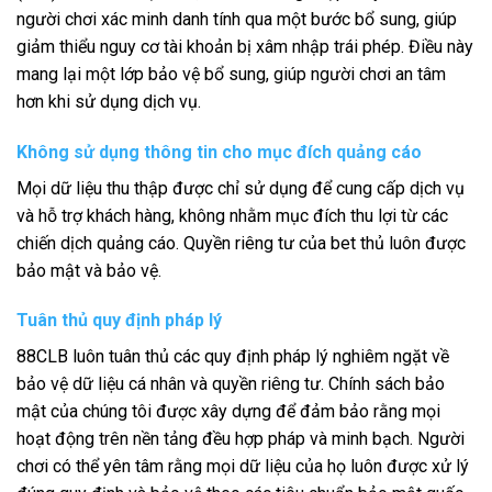
người chơi xác minh danh tính qua một bước bổ sung, giúp
giảm thiểu nguy cơ tài khoản bị xâm nhập trái phép. Điều này
mang lại một lớp bảo vệ bổ sung, giúp người chơi an tâm
hơn khi sử dụng dịch vụ.
Không sử dụng thông tin cho mục đích quảng cáo
Mọi dữ liệu thu thập được chỉ sử dụng để cung cấp dịch vụ
và hỗ trợ khách hàng, không nhằm mục đích thu lợi từ các
chiến dịch quảng cáo. Quyền riêng tư của bet thủ luôn được
bảo mật và bảo vệ.
Tuân thủ quy định pháp lý
88CLB luôn tuân thủ các quy định pháp lý nghiêm ngặt về
bảo vệ dữ liệu cá nhân và quyền riêng tư. Chính sách bảo
mật của chúng tôi được xây dựng để đảm bảo rằng mọi
hoạt động trên nền tảng đều hợp pháp và minh bạch. Người
chơi có thể yên tâm rằng mọi dữ liệu của họ luôn được xử lý