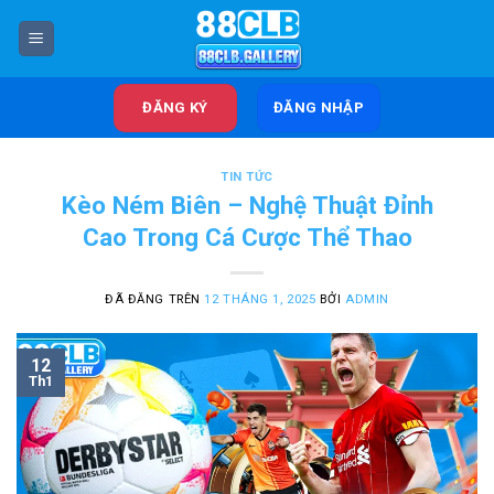
Chuyển
đến
nội
dung
ĐĂNG KÝ
ĐĂNG NHẬP
TIN TỨC
Kèo Ném Biên – Nghệ Thuật Đỉnh
Cao Trong Cá Cược Thể Thao
ĐÃ ĐĂNG TRÊN
12 THÁNG 1, 2025
BỞI
ADMIN
12
Th1