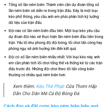
Tổng số lần ném biên: Thành viên cần dự đoán tổng số
lần ném biên sẽ diễn ra trong trận đấu. Đây là một loại
kèo phổ thông, yêu cầu anh em phải phân tích kỹ lưỡng
dữ liệu của trận đấu.
Đội nào có lần ném biên đầu tiên: Một loại kèo yêu cầu
dự đoán đội nào sẽ thực hiện lần ném biên đầu tiên trong
trận. Yếu tố như phong độ đội bóng, lối chơi tấn công hay
phòng ngự sẽ ảnh hưởng lớn đến kết quả.
Đội có số lần ném biên nhiều nhất: Với loại kèo này, anh
em cần phân tích lối chơi tổng thể và thống kê từ các trận
đấu trước đó. Những đội chơi theo lối tấn công biên
thường có nhiều quả ném biên hơn.
Xem thêm:
Kèo Thẻ Phạt
: Cửa Thơm Hấp
Dẫn Cho Dân Mê Cá Độ Bóng Đá
Cách đọc và đặt cược kèo ném biên hiệu quả