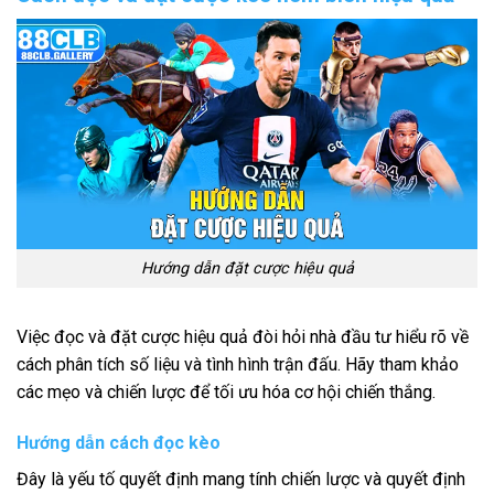
Hướng dẫn đặt cược hiệu quả
Việc đọc và đặt cược hiệu quả đòi hỏi nhà đầu tư hiểu rõ về
cách phân tích số liệu và tình hình trận đấu. Hãy tham khảo
các mẹo và chiến lược để tối ưu hóa cơ hội chiến thắng.
Hướng dẫn cách đọc kèo
Đây là yếu tố quyết định mang tính chiến lược và quyết định