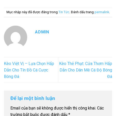
Mục nhập này đã được đăng trong
Tin Tức
. Đánh dấu trang
permalink
.
ADMIN
Kèo Việt Vị – Lựa Chọn Hấp
Kèo Thẻ Phạt: Cửa Thơm Hấp
Dẫn Cho Tín Đồ Cá Cược
Dẫn Cho Dân Mê Cá Độ Bóng
Bóng Đá
Đá
Để lại một bình luận
Email của bạn sẽ không được hiển thị công khai.
Các
trường bắt buộc được đánh dấu
*