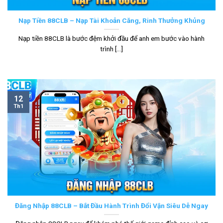
Nạp Tiền 88CLB – Nạp Tài Khoản Căng, Rinh Thưởng Khủng
Nạp tiền 88CLB là bước đệm khởi đầu để anh em bước vào hành
trình [...]
12
Th1
Đăng Nhập 88CLB – Bắt Đầu Hành Trình Đổi Vận Siêu Dễ Ngay