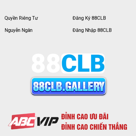
Quyền Riêng Tư
Đăng Ký 88CLB
Nguyễn Ngân
Đăng Nhập 88CLB