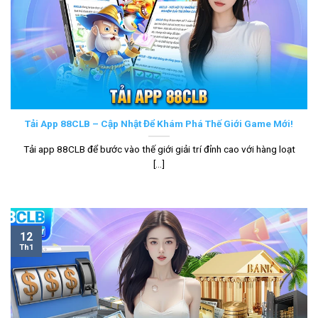
Tải App 88CLB – Cập Nhật Để Khám Phá Thế Giới Game Mới!
Tải app 88CLB để bước vào thế giới giải trí đỉnh cao với hàng loạt
[...]
12
Th1