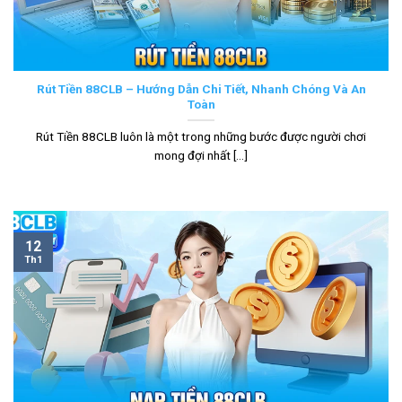
Rút Tiền 88CLB – Hướng Dẫn Chi Tiết, Nhanh Chóng Và An
Toàn
Rút Tiền 88CLB luôn là một trong những bước được người chơi
mong đợi nhất [...]
12
Th1