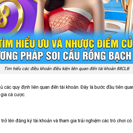
Tìm hiểu các điều khoản điều kiện liên quan đến tài khoản 88CLB
ủ các quy định liên quan đến tài khoản. Đây là bước đầu tiên qu
 gia cá cược.
trở lên đăng ký tài khoản và tham gia trải nghiệm các trò chơi có