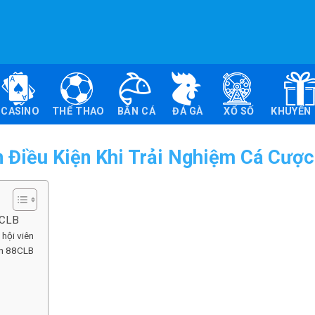
CASINO
THỂ THAO
BẮN CÁ
ĐÁ GÀ
XỔ SỐ
KHUYẾN 
 Điều Kiện Khi Trải Nghiệm Cá Cượ
8CLB
hội viên
ản 88CLB