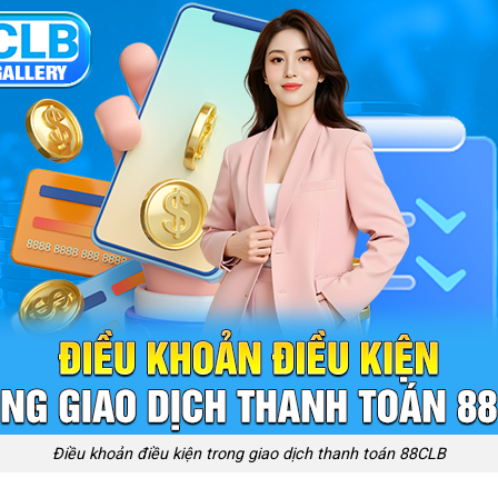
Điều khoản điều kiện trong giao dịch thanh toán 88CLB