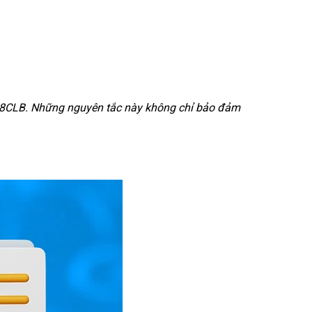
i 88CLB. Những nguyên tắc này không chỉ bảo đảm