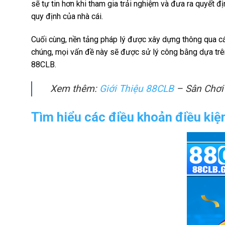
sẽ tự tin hơn khi tham gia trải nghiệm và đưa ra quyết đ
quy định của nhà cái.
Cuối cùng, nền tảng pháp lý được xây dựng thông qua các
chúng, mọi vấn đề này sẽ được sử lý công bằng dựa trên
88CLB.
Xem thêm:
Giới Thiệu 88CLB
– Sân Chơi
Tìm hiểu các điều khoản điều kiệ