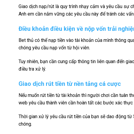
Giao dịch nạp/rút là quy trình nhạy cảm và yêu cầu sự ch
Anh em cần nắm vững các yêu cầu này để tránh các vấn 
Điều khoản điều kiện về nộp vốn trải ngh
Bet thủ có thể nạp tiền vào tài khoản của mình thông qu
chóng yêu cầu nạp vốn từ hội viên.
Tuy nhiên, bạn cần cung cấp thông tin liên quan đến giao
điều tra xử lý.
Giao dịch rút tiền từ nền tảng cá cược
Nếu muốn rút tiền từ tài khoản thì người chơi cần tuân 
web yêu cầu thành viên cần hoàn tất các bước xác thực 
Thời gian xử lý yêu cầu rút tiền của bạn sẽ dao động từ
chóng.