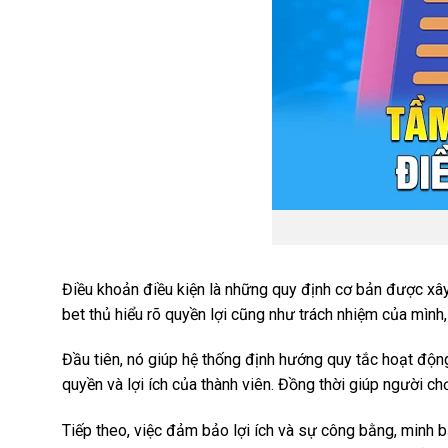
Điều khoản điều kiện là những quy định cơ bản được xâ
bet thủ hiểu rõ quyền lợi cũng như trách nhiệm của mình
Đầu tiên, nó giúp hệ thống định hướng quy tắc hoạt độn
quyền và lợi ích của thành viên. Đồng thời giúp người ch
Tiếp theo, việc đảm bảo lợi ích và sự công bằng, minh 