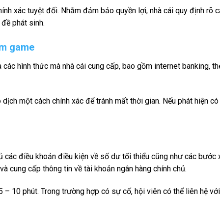
ính xác tuyệt đối. Nhằm đảm bảo quyền lợi, nhà cái quy định rõ cá
đề phát sinh.
iệm game
a các hình thức mà nhà cái cung cấp, bao gồm internet banking, th
 dịch một cách chính xác để tránh mất thời gian. Nếu phát hiện có
thủ các điều khoản điều kiện về số dư tối thiểu cũng như các bước
và cung cấp thông tin về tài khoản ngân hàng chính chủ.
 5 – 10 phút. Trong trường hợp có sự cố, hội viên có thể liên hệ