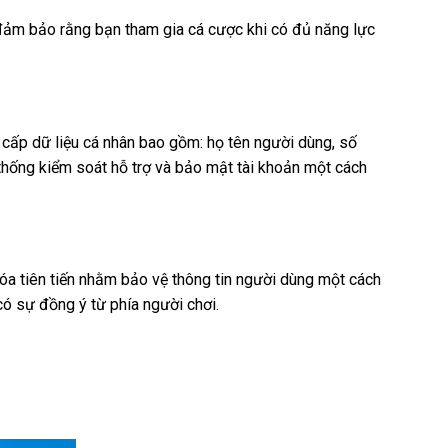
ể đảm bảo rằng bạn tham gia cá cược khi có đủ năng lực
 cấp dữ liệu cá nhân bao gồm: họ tên người dùng, số
 thống kiểm soát hỗ trợ và bảo mật tài khoản một cách
hóa tiên tiến nhằm bảo vệ thông tin người dùng một cách
có sự đồng ý từ phía người chơi.