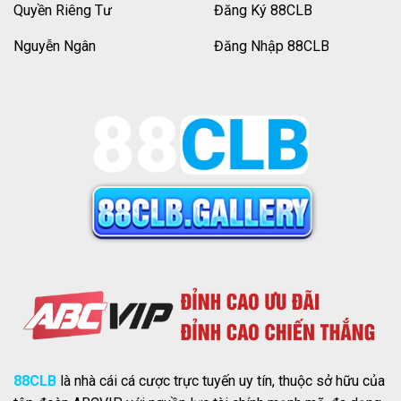
Quyền Riêng Tư
Đăng Ký 88CLB
Nguyễn Ngân
Đăng Nhập 88CLB
88CLB
là nhà cái cá cược trực tuyến uy tín, thuộc sở hữu của