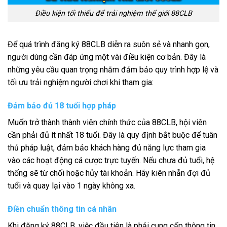
Điều kiện tối thiểu để trải nghiệm thế giới 88CLB
Để quá trình đăng ký 88CLB diễn ra suôn sẻ và nhanh gọn,
người dùng cần đáp ứng một vài điều kiện cơ bản. Đây là
những yêu cầu quan trọng nhằm đảm bảo quy trình hợp lệ và
tối ưu trải nghiệm người chơi khi tham gia:
Đảm bảo đủ 18 tuổi hợp pháp
Muốn trở thành thành viên chính thức của 88CLB, hội viên
cần phải đủ ít nhất 18 tuổi. Đây là quy định bắt buộc để tuân
thủ pháp luật, đảm bảo khách hàng đủ năng lực tham gia
vào các hoạt động cá cược trực tuyến. Nếu chưa đủ tuổi, hệ
thống sẽ từ chối hoặc hủy tài khoản. Hãy kiên nhẫn đợi đủ
tuổi và quay lại vào 1 ngày không xa.
Điền chuẩn thông tin cá nhân
Khi đăng ký 88CLB, việc đầu tiên là phải cung cấp thông tin