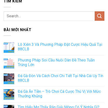
TÌM KIẾM
BÀI MỚI NHẤT
Lô Xiên 3 Và Phương Pháp Đặt Cược Hiệu Quả Tại
88CLB
Phương Pháp Soi Cầu Nuôi Dàn Đề Theo Tuần
Trúng Lớn
Đá Gà Đòn Và Cách Chơi Chi Tiết Tại Nhà Cái Uy Tín
88CLB
Đá Gà Ăn Tiền – Trò Chơi Cá Cược Thú Vị Với Mức
Thưởng Khủng
Tìm Hiểu Mơ Thấy Rắn Giải Mộng Có Ý Nghĩa Gì?