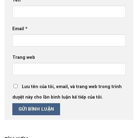
Tên
*
Email
*
Trang web
Lưu tên của tôi, email, và trang web trong trình
duyệt này cho lần bình luận kế tiếp của tôi.