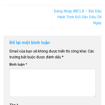
Đăng Nhập 88CLB – Bắt Đầu
Hành Trình Đổi Vận Siêu Dễ
Ngay
Để lại một bình luận
Email của bạn sẽ không được hiển thị công khai.
Các
trường bắt buộc được đánh dấu
*
Bình luận
*