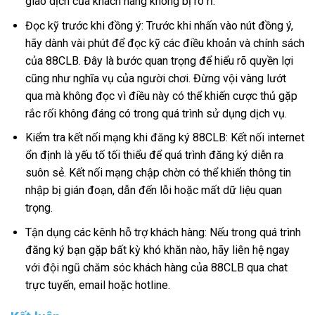
giao dịch của khách hàng không bị rò rỉ.
Đọc kỹ trước khi đồng ý: Trước khi nhấn vào nút đồng ý,
hãy dành vài phút để đọc kỹ các điều khoản và chính sách
của 88CLB. Đây là bước quan trọng để hiểu rõ quyền lợi
cũng như nghĩa vụ của người chơi. Đừng vội vàng lướt
qua mà không đọc vì điều này có thể khiến cược thủ gặp
rắc rối không đáng có trong quá trình sử dụng dịch vụ.
Kiểm tra kết nối mạng khi đăng ký 88CLB: Kết nối internet
ổn định là yếu tố tối thiểu để quá trình đăng ký diễn ra
suôn sẻ. Kết nối mạng chập chờn có thể khiến thông tin
nhập bị gián đoạn, dẫn đến lỗi hoặc mất dữ liệu quan
trọng.
Tận dụng các kênh hỗ trợ khách hàng: Nếu trong quá trình
đăng ký bạn gặp bất kỳ khó khăn nào, hãy liên hệ ngay
với đội ngũ chăm sóc khách hàng của 88CLB qua chat
trực tuyến, email hoặc hotline.