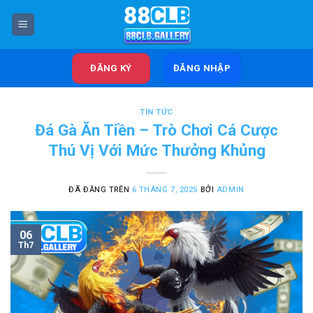
Chuyển
đến
nội
dung
ĐĂNG KÝ
ĐĂNG NHẬP
TIN TỨC
Đá Gà Ăn Tiền – Trò Chơi Cá Cược
Thú Vị Với Mức Thưởng Khủng
ĐÃ ĐĂNG TRÊN
6 THÁNG 7, 2025
BỞI
ADMIN
06
Th7