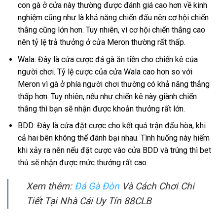
con gà ở cửa này thường được đánh giá cao hơn về kinh
nghiệm cũng như là khả năng chiến đấu nên cơ hội chiến
thắng cũng lớn hơn. Tuy nhiên, vì cơ hội chiến thắng cao
nên tỷ lệ trả thưởng ở cửa Meron thường rất thấp.
Wala: Đây là cửa cược đá gà ăn tiền cho chiến kê của
người chơi. Tỷ lệ cược của cửa Wala cao hơn so với
Meron vì gà ở phía người chơi thường có khả năng thắng
thấp hơn. Tuy nhiên, nếu như chiến kê này giành chiến
thắng thì bạn sẽ nhận được khoản thưởng rất lớn.
BDD: Đây là cửa đặt cược cho kết quả trận đấu hòa, khi
cả hai bên không thể đánh bại nhau. Tình huống này hiếm
khi xảy ra nên nếu đặt cược vào cửa BDD và trúng thì bet
thủ sẽ nhận được mức thưởng rất cao.
Xem thêm:
Đá Gà Đòn
Và Cách Chơi Chi
Tiết Tại Nhà Cái Uy Tín 88CLB