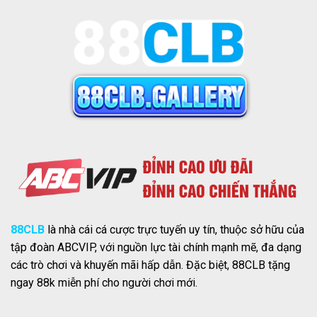
88CLB
là nhà cái cá cược trực tuyến uy tín, thuộc sở hữu của
tập đoàn ABCVIP, với nguồn lực tài chính mạnh mẽ, đa dạng
các trò chơi và khuyến mãi hấp dẫn. Đặc biệt, 88CLB tặng
ngay 88k miễn phí cho người chơi mới.