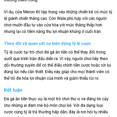
Ví dụ, cửa Meron thì tập trung vào những chiến kê có mức tỷ
lệ giành chiến thắng cao. Còn Wala phù hợp với các người
chơi muốn đầu tư vào cửa hòa với mức thắng thấp hơn
nhưng lại có tiềm năng thu lợi nhuận khủng ở cuối trận.
Theo dõi và quan sát sự biến động tỷ lệ cược
Tỷ lệ cược tại trò chơi đá gà ăn tiền có thể thay đổi trong
suốt quá trình trận đấu diễn ra. Vì vậy, người chơi hãy theo
dõi thường xuyên để có thể điều chỉnh tiền cược hoặc rút lui
đúng lúc nếu cần thiết. Điều này giúp cho mọi thành viên có
thể tối đa hóa lợi nhuận của mình và giảm thiểu rủi ro.
Kết luận
Đá gà ăn tiền thực sự là một trò chơi thú vị và đáng tin cậy
cho những ai đam mê bộ môn chọi kê. Với đa dạng loại
cược cùng tỷ lệ trả thưởng hấp dẫn, đây là nơi hội tụ nhiều