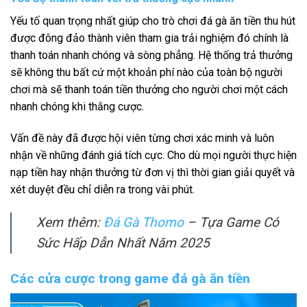
Yếu tố quan trọng nhất giúp cho trò chơi đá gà ăn tiền thu hút
được đông đảo thành viên tham gia trải nghiệm đó chính là
thanh toán nhanh chóng và sòng phẳng. Hệ thống trả thưởng
sẽ không thu bất cứ một khoản phí nào của toàn bộ người
chơi mà sẽ thanh toán tiền thưởng cho người chơi một cách
nhanh chóng khi thắng cược.
Vấn đề này đã được hội viên từng chơi xác minh và luôn
nhận về những đánh giá tích cực. Cho dù mọi người thực hiện
nạp tiền hay nhận thưởng từ đơn vị thì thời gian giải quyết và
xét duyệt đều chỉ diễn ra trong vài phút.
Xem thêm:
Đá Gà Thomo
– Tựa Game Có
Sức Hấp Dẫn Nhất Năm 2025
Các cửa cược trong game đá gà ăn tiền