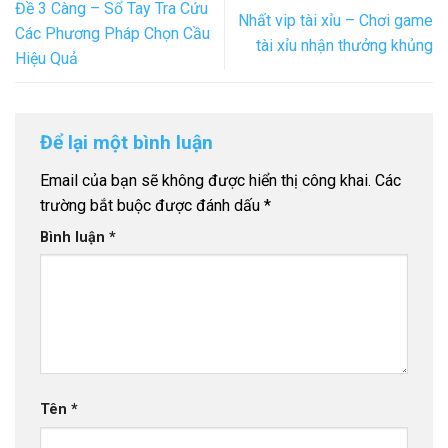
Đề 3 Càng – Sổ Tay Tra Cứu
Nhất vip tài xỉu – Chơi game
Các Phương Pháp Chọn Cầu
tài xỉu nhận thưởng khủng
Hiệu Quả
Để lại một bình luận
Email của bạn sẽ không được hiển thị công khai.
Các
trường bắt buộc được đánh dấu
*
Bình luận
*
Tên
*