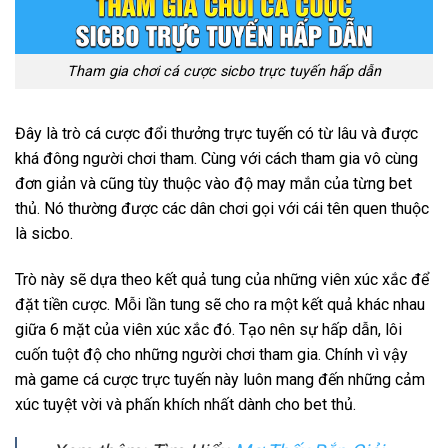
Tham gia chơi cá cược sicbo trực tuyến hấp dẫn
Đây là trò cá cược đổi thưởng trực tuyến có từ lâu và được
khá đông người chơi tham. Cùng với cách tham gia vô cùng
đơn giản và cũng tùy thuộc vào độ may mắn của từng bet
thủ. Nó thường được các dân chơi gọi với cái tên quen thuộc
là sicbo.
Trò này sẽ dựa theo kết quả tung của những viên xúc xắc để
đặt tiền cược. Mỗi lần tung sẽ cho ra một kết quả khác nhau
giữa 6 mặt của viên xúc xắc đó. Tạo nên sự hấp dẫn, lôi
cuốn tuột độ cho những người chơi tham gia. Chính vì vậy
mà game cá cược trực tuyến này luôn mang đến những cảm
xúc tuyệt vời và phấn khích nhất dành cho bet thủ.