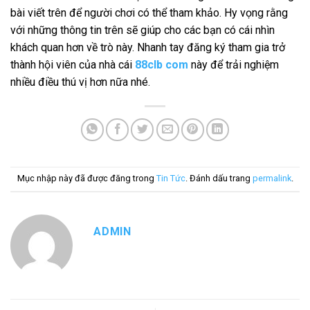
bài viết trên để người chơi có thể tham khảo. Hy vọng rằng
với những thông tin trên sẽ giúp cho các bạn có cái nhìn
khách quan hơn về trò này. Nhanh tay đăng ký tham gia trở
thành hội viên của nhà cái
88clb com
này để trải nghiệm
nhiều điều thú vị hơn nữa nhé.
Mục nhập này đã được đăng trong
Tin Tức
. Đánh dấu trang
permalink
.
ADMIN