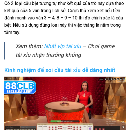
Có 2 loại cầu bệt tương tự như kết quả của trò này dựa theo
kết quả của 5 ván trong lịch sử. Cược thủ xem xét nếu tiền
đánh mạnh vào ván 3 – 4, 8 – 9 – 10 thì đó chính xác là cầu
bệt. Nếu sử dụng đúng loại này thì việc thắng là nằm trong
tầm tay.
Xem thêm:
Nhất vip tài xỉu
– Chơi game
tài xỉu nhận thưởng khủng
Kinh nghiệm để soi cầu tài xỉu dễ dàng nhất