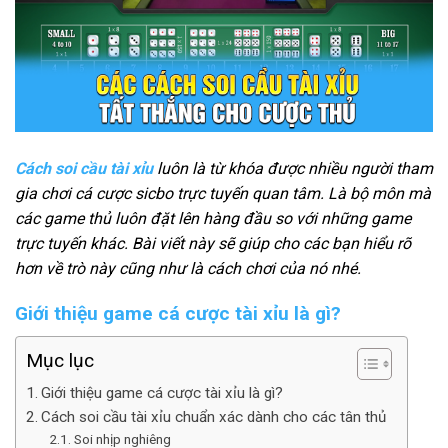
Cách soi cầu tài xỉu
luôn là từ khóa được nhiều người tham
gia chơi cá cược sicbo trực tuyến quan tâm. Là bộ môn mà
các game thủ luôn đặt lên hàng đầu so với những game
trực tuyến khác. Bài viết này sẽ giúp cho các bạn hiểu rõ
hơn về trò này cũng như là cách chơi của nó nhé.
Giới thiệu game cá cược tài xỉu là gì?
Mục lục
Giới thiệu game cá cược tài xỉu là gì?
Cách soi cầu tài xỉu chuẩn xác dành cho các tân thủ
Soi nhịp nghiêng