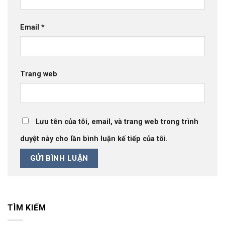
Email
*
Trang web
Lưu tên của tôi, email, và trang web trong trình
duyệt này cho lần bình luận kế tiếp của tôi.
TÌM KIẾM