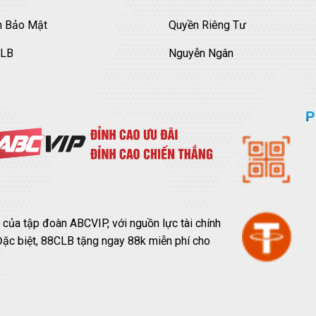
h Bảo Mật
Quyền Riêng Tư
CLB
Nguyễn Ngân
P
u của tập đoàn ABCVIP, với nguồn lực tài chính
Đặc biệt, 88CLB tặng ngay 88k miễn phí cho