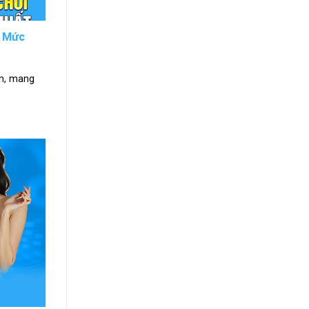
i Mức
ẫn, mang