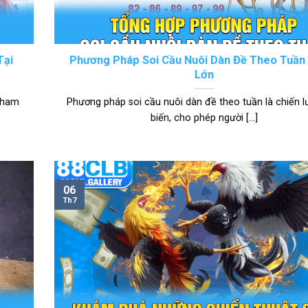
Tại
Phương Pháp Soi Cầu Nuôi Dàn Đề Theo Tuần
Lớn
 tham
Phương pháp soi cầu nuôi dàn đề theo tuần là chiến 
biến, cho phép người [...]
06
Th7