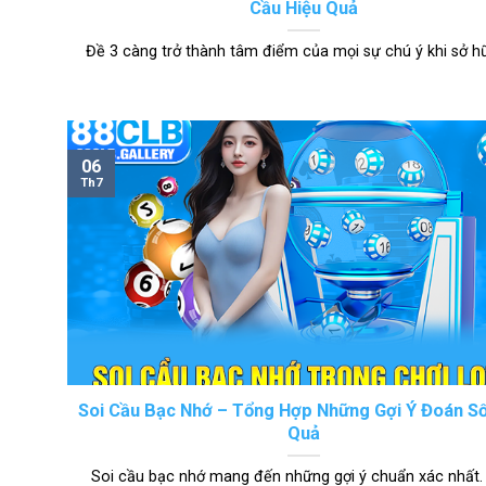
Cầu Hiệu Quả
Đề 3 càng trở thành tâm điểm của mọi sự chú ý khi sở hữu
06
Th7
Soi Cầu Bạc Nhớ – Tổng Hợp Những Gợi Ý Đoán Số
Quả
Soi cầu bạc nhớ mang đến những gợi ý chuẩn xác nhất.