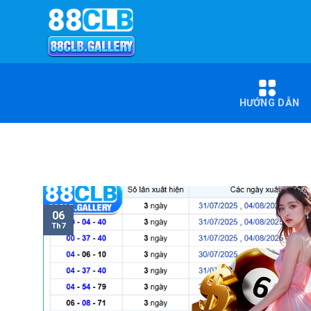
Chuyển
đến
nội
dung
HƯỚNG DẪN
06
Th7