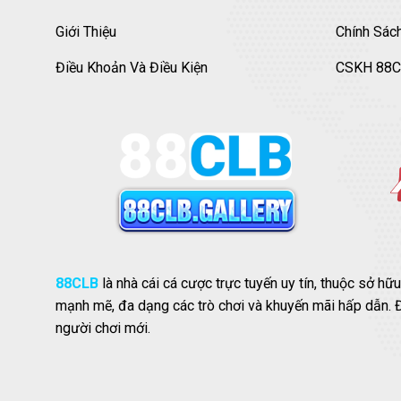
Giới Thiệu
Chính Sác
Điều Khoản Và Điều Kiện
CSKH 88
88CLB
là nhà cái cá cược trực tuyến uy tín, thuộc sở hữ
mạnh mẽ, đa dạng các trò chơi và khuyến mãi hấp dẫn. 
người chơi mới.